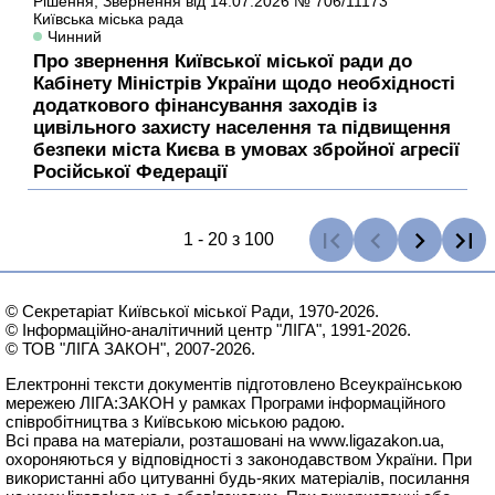
Рішення,
Звернення
від 14.07.2026
№ 706/11173
Київська міська рада
Чинний
Про звернення Київської міської ради до
Кабінету Міністрів України щодо необхідності
додаткового фінансування заходів із
цивільного захисту населення та підвищення
безпеки міста Києва в умовах збройної агресії
Російської Федерації
1 - 20 з 100
© Секретаріат Київської міської Ради, 1970-2026.
© Інформаційно-аналітичний центр "ЛІГА", 1991-2026.
© ТОВ "ЛІГА ЗАКОН", 2007-2026.
Електронні тексти документів підготовлено Всеукраїнською
мережею
ЛІГА:ЗАКОН
у рамках Програми інформаційного
співробітництва з Київською міською радою.
Всі права на матеріали, розташовані на
www.ligazakon.ua
,
охороняються у відповідності з законодавством України. При
використанні або цитуванні будь-яких матеріалів, посилання