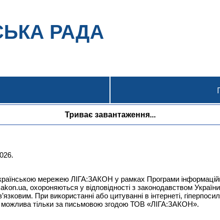
СЬКА РАДА
Триває завантаження...
026.
еукраїнською мережею
ЛІГА:ЗАКОН
у рамках Програми інформаційн
zakon.ua
, охороняються у відповідності з законодавством Україн
’язковим. При використанні або цитуванні в інтернеті, гіперпосил
ів можлива тільки за письмовою згодою ТОВ «ЛІГА:ЗАКОН».