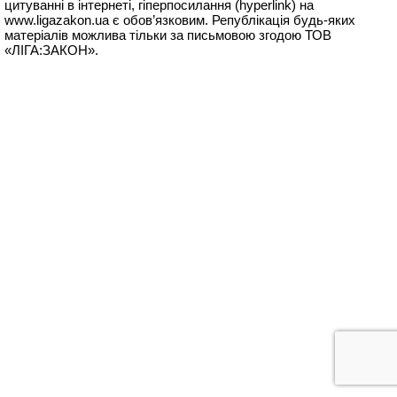
цитуванні в інтернеті, гіперпосилання (hyperlink) на
www.ligazakon.ua
є обов’язковим. Републікація будь-яких
матеріалів можлива тільки за письмовою згодою ТОВ
«ЛІГА:ЗАКОН».