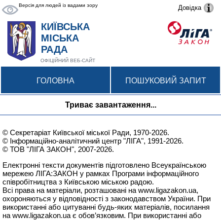
Версія для людей із вадами зору
Довідка
КИЇВСЬКА
МІСЬКА
РАДА
ОФІЦІЙНИЙ ВЕБ-САЙТ
ГОЛОВНА
ПОШУКОВИЙ ЗАПИТ
Триває завантаження...
© Секретаріат Київської міської Ради, 1970-2026.
© Інформаційно-аналітичний центр "ЛІГА", 1991-2026.
© ТОВ "ЛІГА ЗАКОН", 2007-2026.
Електронні тексти документів підготовлено Всеукраїнською
мережею
ЛІГА:ЗАКОН
у рамках Програми інформаційного
співробітництва з Київською міською радою.
Всі права на матеріали, розташовані на
www.ligazakon.ua
,
охороняються у відповідності з законодавством України. При
використанні або цитуванні будь-яких матеріалів, посилання
на
www.ligazakon.ua
є обов’язковим. При використанні або