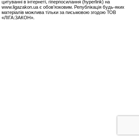
цитуванні в інтернеті, гіперпосилання (hyperlink) на
www.ligazakon.ua
є обов’язковим. Републікація будь-яких
матеріалів можлива тільки за письмовою згодою ТОВ
«ЛІГА:ЗАКОН».