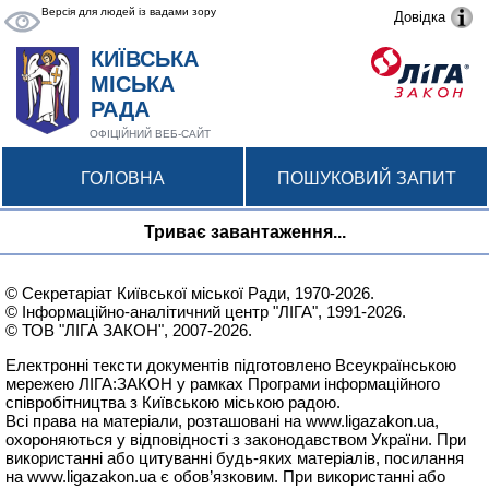
Версія для людей із вадами зору
Довідка
КИЇВСЬКА
МІСЬКА
РАДА
ОФІЦІЙНИЙ ВЕБ-САЙТ
ГОЛОВНА
ПОШУКОВИЙ ЗАПИТ
Триває завантаження...
© Секретаріат Київської міської Ради, 1970-2026.
© Інформаційно-аналітичний центр "ЛІГА", 1991-2026.
© ТОВ "ЛІГА ЗАКОН", 2007-2026.
Електронні тексти документів підготовлено Всеукраїнською
мережею
ЛІГА:ЗАКОН
у рамках Програми інформаційного
співробітництва з Київською міською радою.
Всі права на матеріали, розташовані на
www.ligazakon.ua
,
охороняються у відповідності з законодавством України. При
використанні або цитуванні будь-яких матеріалів, посилання
на
www.ligazakon.ua
є обов’язковим. При використанні або